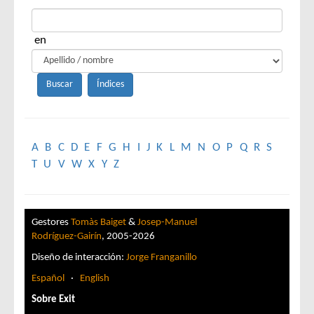
en
A
B
C
D
E
F
G
H
I
J
K
L
M
N
O
P
Q
R
S
T
U
V
W
X
Y
Z
Gestores
Tomàs Baiget
&
Josep-Manuel
Rodríguez-Gairín
, 2005-2026
Diseño de interacción:
Jorge Franganillo
Español
·
English
Sobre Exit