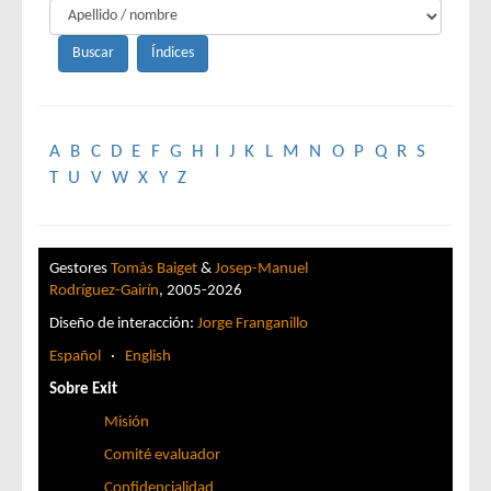
A
B
C
D
E
F
G
H
I
J
K
L
M
N
O
P
Q
R
S
T
U
V
W
X
Y
Z
Gestores
Tomàs Baiget
&
Josep-Manuel
Rodríguez-Gairín
, 2005-2026
Diseño de interacción:
Jorge Franganillo
Español
·
English
Sobre Exit
Misión
Comité evaluador
Confidencialidad