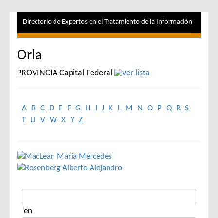
Directorio de Expertos en el Tratamiento de la Información
Orla
PROVINCIA Capital Federal
A
B
C
D
E
F
G
H
I
J
K
L
M
N
O
P
Q
R
S
T
U
V
W
X
Y
Z
en