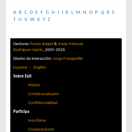
A
B
C
D
E
F
G
H
I
J
K
L
M
N
O
P
Q
R
S
T
U
V
W
X
Y
Z
Gestores
Tomàs Baiget
&
Josep-Manuel
Rodríguez-Gairín
, 2005-2026
Diseño de interacción:
Jorge Franganillo
Español
·
English
Sobre Exit
Misión
Comité evaluador
Confidencialidad
Participa
Inscribirse
Cooperaciones