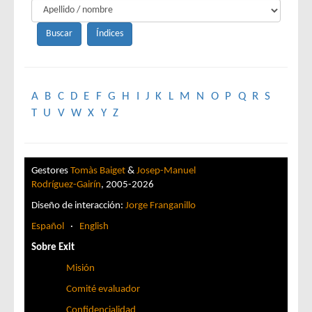
A
B
C
D
E
F
G
H
I
J
K
L
M
N
O
P
Q
R
S
T
U
V
W
X
Y
Z
Gestores
Tomàs Baiget
&
Josep-Manuel
Rodríguez-Gairín
, 2005-2026
Diseño de interacción:
Jorge Franganillo
Español
·
English
Sobre Exit
Misión
Comité evaluador
Confidencialidad