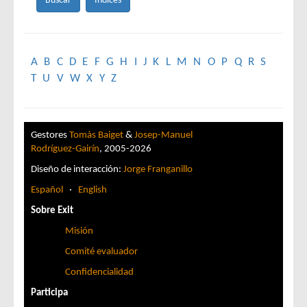
A
B
C
D
E
F
G
H
I
J
K
L
M
N
O
P
Q
R
S
T
U
V
W
X
Y
Z
Gestores
Tomàs Baiget
&
Josep-Manuel
Rodríguez-Gairín
, 2005-2026
Diseño de interacción:
Jorge Franganillo
Español
·
English
Sobre Exit
Misión
Comité evaluador
Confidencialidad
Participa