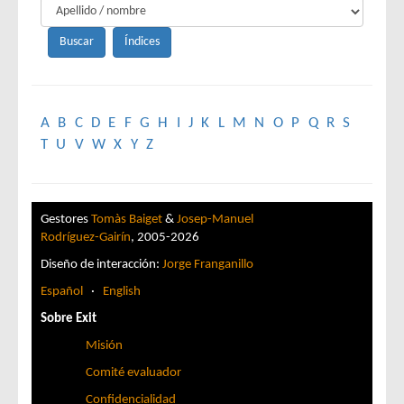
A
B
C
D
E
F
G
H
I
J
K
L
M
N
O
P
Q
R
S
T
U
V
W
X
Y
Z
Gestores
Tomàs Baiget
&
Josep-Manuel
Rodríguez-Gairín
, 2005-2026
Diseño de interacción:
Jorge Franganillo
Español
·
English
Sobre Exit
Misión
Comité evaluador
Confidencialidad