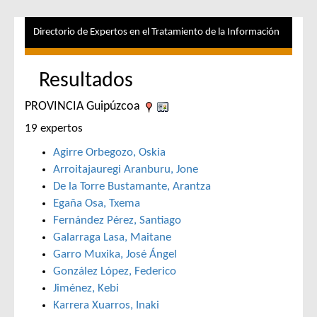
Directorio de Expertos en el Tratamiento de la Información
Resultados
PROVINCIA Guipúzcoa
19 expertos
Agirre Orbegozo, Oskia
Arroitajauregi Aranburu, Jone
De la Torre Bustamante, Arantza
Egaña Osa, Txema
Fernández Pérez, Santiago
Galarraga Lasa, Maitane
Garro Muxika, José Ángel
González López, Federico
Jiménez, Kebi
Karrera Xuarros, Inaki