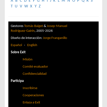
A
B
C
D
E
F
G
H
I
J
K
L
M
N
O
P
Q
R
S
T
U
V
W
X
Y
Z
Gestores
Tomàs Baiget
&
Josep-Manuel
Rodríguez-Gairín
, 2005-2026
Diseño de interacción:
Jorge Franganillo
Español
·
English
Sobre Exit
Misión
Comité evaluador
Confidencialidad
Participa
Inscribirse
Cooperaciones
Enlaza a Exit