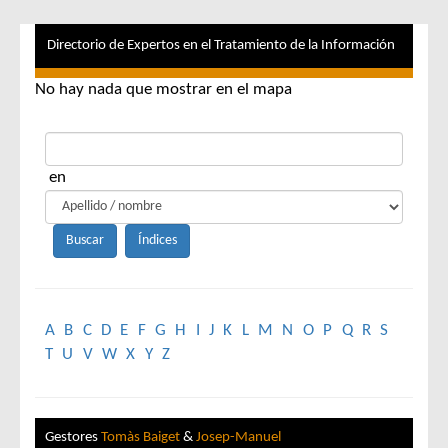
Directorio de Expertos en el Tratamiento de la Información
No hay nada que mostrar en el mapa
en
A
B
C
D
E
F
G
H
I
J
K
L
M
N
O
P
Q
R
S
T
U
V
W
X
Y
Z
Gestores
Tomàs Baiget
&
Josep-Manuel