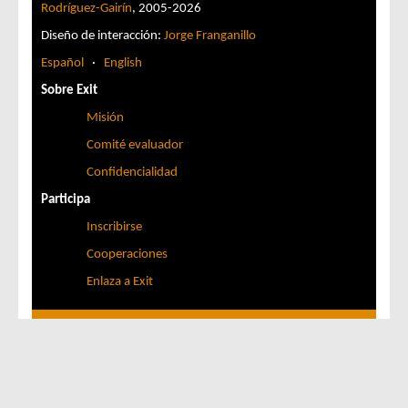
Rodríguez-Gairín
, 2005-2026
Diseño de interacción:
Jorge Franganillo
Español
·
English
Sobre Exit
Misión
Comité evaluador
Confidencialidad
Participa
Inscribirse
Cooperaciones
Enlaza a Exit