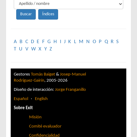
A
B
C
D
E
F
G
H
I
J
K
L
M
N
O
P
Q
R
S
T
U
V
W
X
Y
Z
Gestores
Tomàs Baiget
&
Josep-Manuel
Rodríguez-Gairín
, 2005-2026
Diseño de interacción:
Jorge Franganillo
Español
·
English
Sobre Exit
Misión
Comité evaluador
Confidencialidad