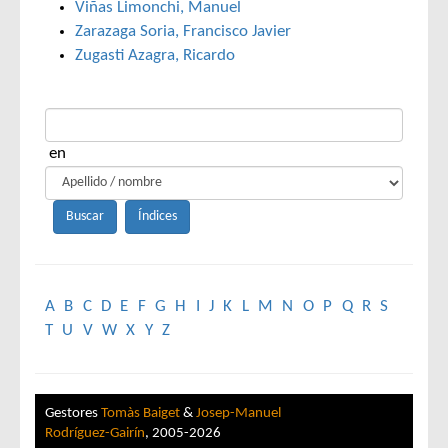
Viñas Limonchi, Manuel
Zarazaga Soria, Francisco Javier
Zugasti Azagra, Ricardo
en
A
B
C
D
E
F
G
H
I
J
K
L
M
N
O
P
Q
R
S
T
U
V
W
X
Y
Z
Gestores
Tomàs Baiget
&
Josep-Manuel
Rodríguez-Gairín
, 2005-2026