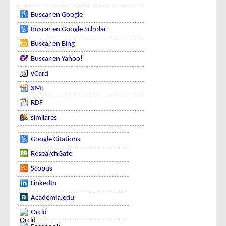
Buscar en Google
Buscar en Google Scholar
Buscar en Bing
Buscar en Yahoo!
vCard
XML
RDF
similares
Google Citations
ResearchGate
Scopus
LinkedIn
Academia.edu
Orcid