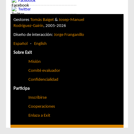
Facebook
Twitter
Gestores
Tomàs Baiget
&
Josep-Manuel
Rodríguez-Gairín
, 2005-2026
Diseño de interacción:
Jorge Franganillo
Español
·
English
Sobre Exit
Misión
Comité evaluador
Confidencialidad
Participa
Inscribirse
Cooperaciones
Enlaza a Exit