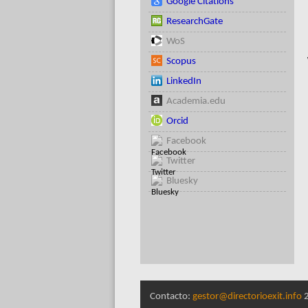
Google Citations
ResearchGate
WoS
Scopus
LinkedIn
Academia.edu
Orcid
Facebook
Twitter
Bluesky
Contacto:
gestor@directorioexit.info
2