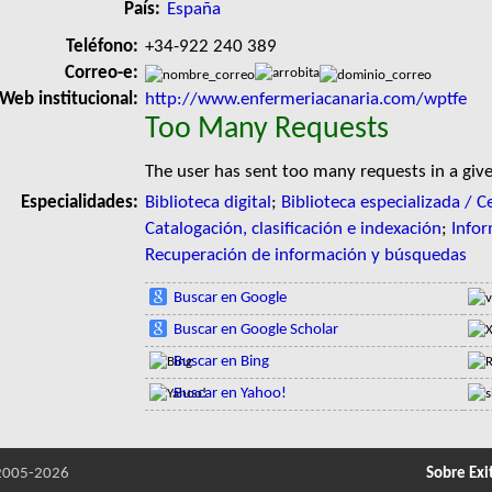
País:
España
Teléfono:
+34-922 240 389
Correo-e:
Web institucional:
http://www.enfermeriacanaria.com/wptfe
Too Many Requests
The user has sent too many requests in a giv
Especialidades:
Biblioteca digital
;
Biblioteca especializada /
Catalogación, clasificación e indexación
;
Info
Recuperación de información y búsquedas
Buscar en Google
Buscar en Google Scholar
Buscar en Bing
Buscar en Yahoo!
005-2026
Sobre Exi