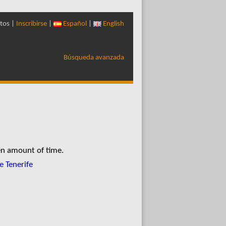
tos |
Inscribirse
|
Español
|
English
Búsqueda avanzada
en amount of time.
e Tenerife