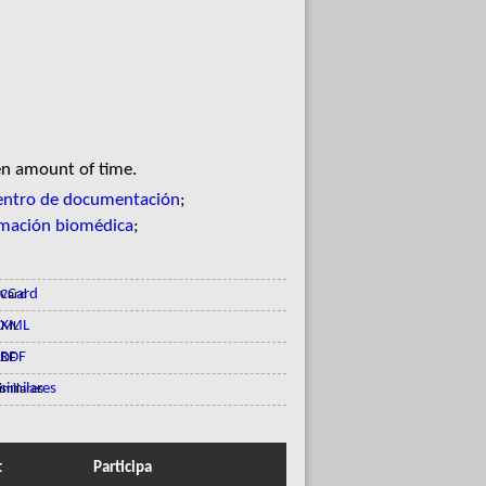
en amount of time.
 Centro de documentación
;
rmación biomédica
;
vCard
XML
RDF
similares
t
Participa