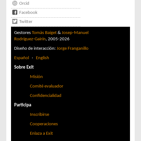
Orcid
Facebook
Twitter
Gestores
Tomàs Baiget
&
Josep-Manuel
Rodríguez-Gairín
, 2005-2026
Diseño de interacción:
Jorge Franganillo
Español
·
English
Sobre Exit
Misión
Comité evaluador
Confidencialidad
Participa
Inscribirse
Cooperaciones
Enlaza a Exit