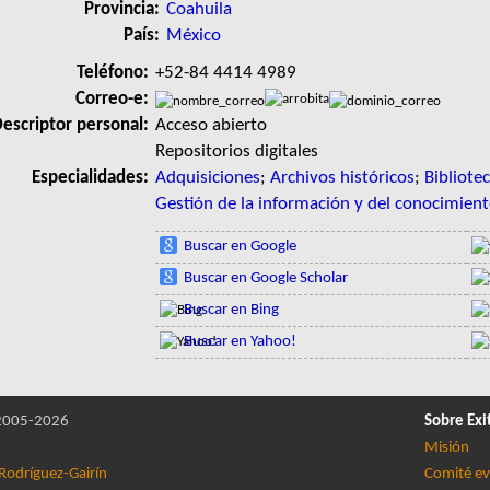
Provincia:
Coahuila
País:
México
Teléfono:
+52-84 4414 4989
Correo-e:
escriptor personal:
Acceso abierto
Repositorios digitales
Especialidades:
Adquisiciones
;
Archivos históricos
;
Bibliotec
Gestión de la información y del conocimien
Buscar en Google
Buscar en Google Scholar
Buscar en Bing
Buscar en Yahoo!
005-2026
Sobre Exi
Misión
Rodríguez-Gairín
Comité ev