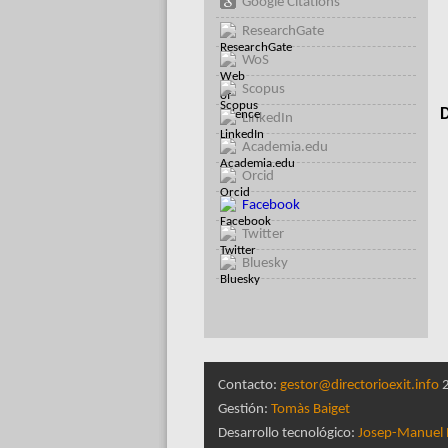
Google Citations
ResearchGate
WoS
Scopus
D
LinkedIn
Academia.edu
Orcid
Facebook
Twitter
Bluesky
Contacto:
gestor@directorioexit.info
2
Gestión:
Tomàs Baiget
Desarrollo tecnológico:
Josep-Manuel 