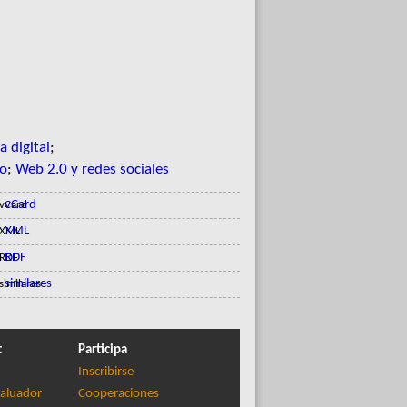
a digital
;
to
;
Web 2.0 y redes sociales
vCard
XML
RDF
similares
t
Participa
Inscribirse
aluador
Cooperaciones