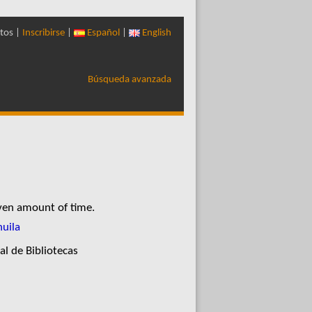
tos |
Inscribirse
|
Español
|
English
Búsqueda avanzada
iven amount of time.
huila
al de Bibliotecas