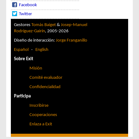
Facebook
Twitter
Gestores
Tomàs Baiget
&
Josep-Manuel
Rodríguez-Gairín
, 2005-2026
Diseño de interacción:
Jorge Franganillo
Español
·
English
Sobre Exit
Misión
Comité evaluador
Confidencialidad
Participa
Inscribirse
Cooperaciones
Enlaza a Exit