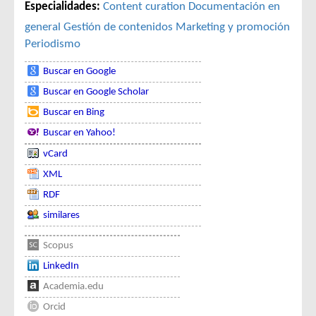
Especialidades:
Content curation
Documentación en
general
Gestión de contenidos
Marketing y promoción
Periodismo
Buscar en Google
Buscar en Google Scholar
Buscar en Bing
Buscar en Yahoo!
vCard
XML
RDF
similares
Scopus
LinkedIn
Academia.edu
Orcid