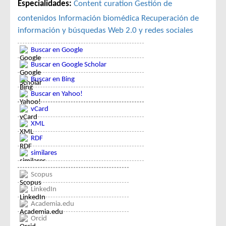
Especialidades:
Content curation
Gestión de
contenidos
Información biomédica
Recuperación de
información y búsquedas
Web 2.0 y redes sociales
Buscar en Google
Buscar en Google Scholar
Buscar en Bing
Buscar en Yahoo!
vCard
XML
RDF
similares
Scopus
LinkedIn
Academia.edu
Orcid