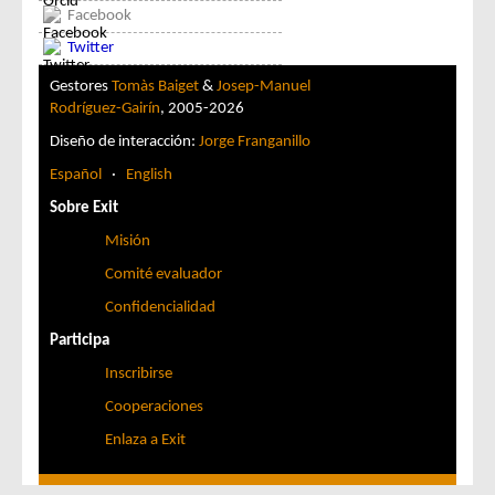
Facebook
Twitter
Gestores
Tomàs Baiget
&
Josep-Manuel
Rodríguez-Gairín
, 2005-2026
Diseño de interacción:
Jorge Franganillo
Español
·
English
Sobre Exit
Misión
Comité evaluador
Confidencialidad
Participa
Inscribirse
Cooperaciones
Enlaza a Exit