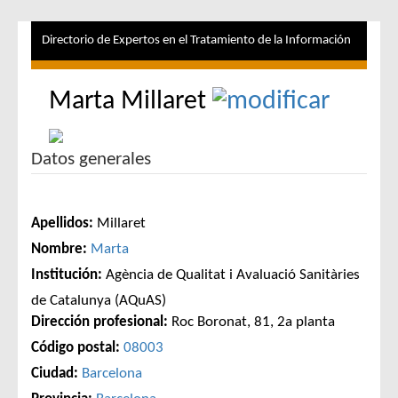
Directorio de Expertos en el Tratamiento de la Información
Marta Millaret
Datos generales
Apellidos:
Millaret
Nombre:
Marta
Institución:
Agència de Qualitat i Avaluació Sanitàries
de Catalunya (AQuAS)
Dirección profesional:
Roc Boronat, 81, 2a planta
Código postal:
08003
Ciudad:
Barcelona