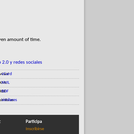
iven amount of time.
 2.0 y redes sociales
vCard
XML
RDF
similares
t
Participa
Inscribirse