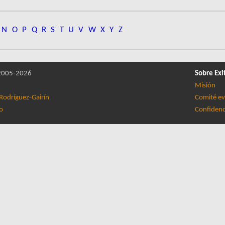
N
O
P
Q
R
S
T
U
V
W
X
Y
Z
005-2026
Sobre Exi
Misión
Rodríguez-Gairín
Comité ev
lo
Confidenc