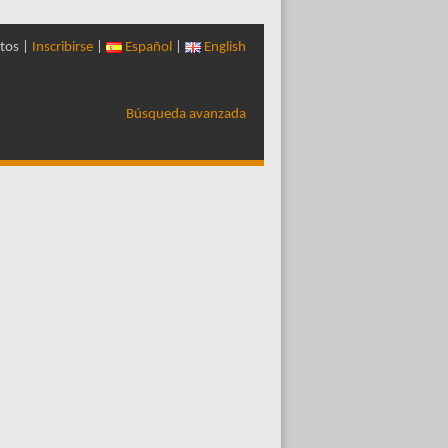
tos |
Inscribirse
|
Español
|
English
Búsqueda avanzada