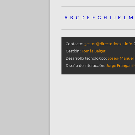
A
B
C
D
E
F
G
H
I
J
K
L
M
Contacto:
gestor@directorioexit.info
2
Gestión:
Tomàs Baiget
Desarrollo tecnológico:
Josep-Manuel 
Diseño de interacción:
Jorge Franganil