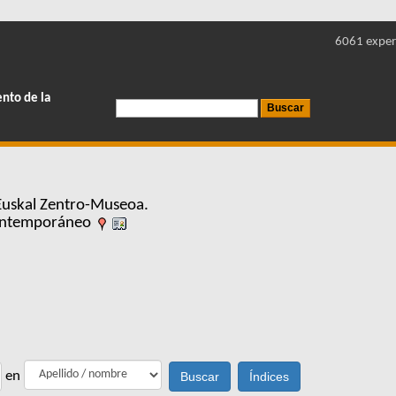
6061 exper
ento de la
Euskal Zentro-Museoa.
Contemporáneo
en