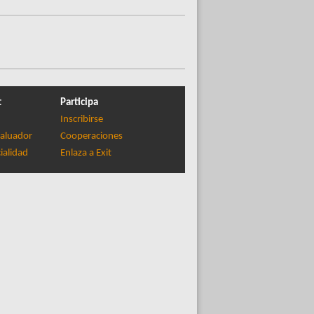
t
Participa
Inscribirse
aluador
Cooperaciones
ialidad
Enlaza a Exit