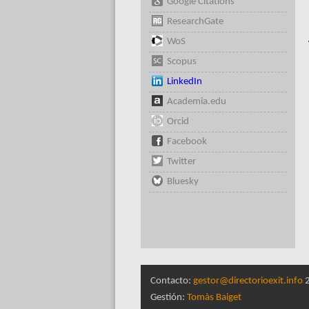
Google Citations
ResearchGate
WoS
Scopus
LinkedIn
Academia.edu
Orcid
Facebook
Twitter
Bluesky
Contacto:
gestor@directorioexit.info
2
Gestión:
Tomàs Baiget