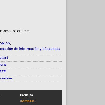
en amount of time.
;
tación
;
peración de información y búsquedas
vCard
XML
RDF
similares
t
Participa
Inscribirse