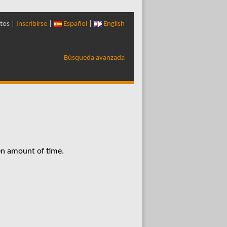
tos |
Inscribirse
|
Español
|
English
Búsqueda avanzada
en amount of time.