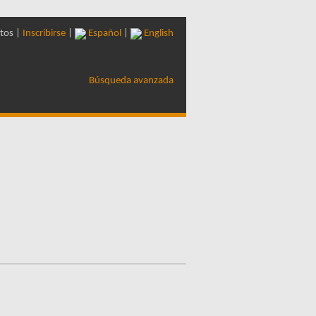
tos |
Inscribirse
|
Español
|
English
Búsqueda avanzada