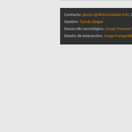
Contacto:
gestor@directorioexit.info
2
Gestión:
Tomàs Baiget
Desarrollo tecnológico:
Josep-Manuel 
Diseño de interacción:
Jorge Franganil