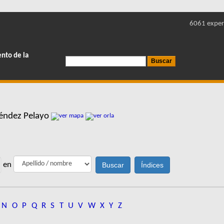
6061 exper
ento de la
néndez Pelayo
en
N
O
P
Q
R
S
T
U
V
W
X
Y
Z