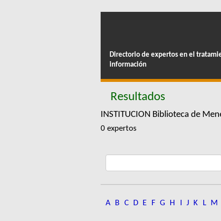
Directorio de expertos en el tratami
información
Resultados
INSTITUCION Biblioteca de Me
0 expertos
A
B
C
D
E
F
G
H
I
J
K
L
M