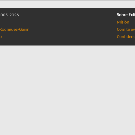
005-2026
Sobre Exi
Misión
Rodríguez-Gairín
Comité ev
lo
Confidenc