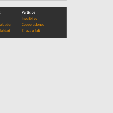
t
Participa
Inscribirse
aluador
Cooperaciones
ialidad
Enlaza a Exit