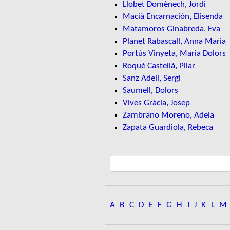
Llobet Domènech, Jordi
Macià Encarnación, Elisenda
Matamoros Ginabreda, Eva
Planet Rabascall, Anna Maria
Portús Vinyeta, Maria Dolors
Roqué Castellà, Pilar
Sanz Adell, Sergi
Saumell, Dolors
Vives Gràcia, Josep
Zambrano Moreno, Adela
Zapata Guardiola, Rebeca
A
B
C
D
E
F
G
H
I
J
K
L
M