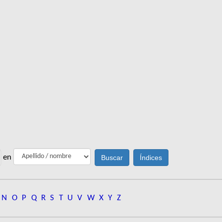
en
N
O
P
Q
R
S
T
U
V
W
X
Y
Z