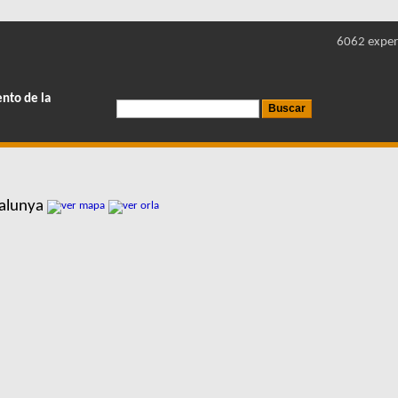
6062 exper
ento de la
talunya