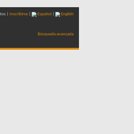
tos |
Inscribirse
|
Español
|
English
Búsqueda avanzada