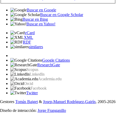
Buscar en Google
Buscar en Google Scholar
Buscar en Bing
Buscar en Yahoo!
vCard
XML
RDF
similares
Google Citations
ResearchGate
Scopus
LinkedIn
Academia.edu
Orcid
Facebook
Twitter
Gestores
Tomàs Baiget
&
Josep-Manuel Rodríguez-Gairín
, 2005-2026
Diseño de interacción:
Jorge Franganillo