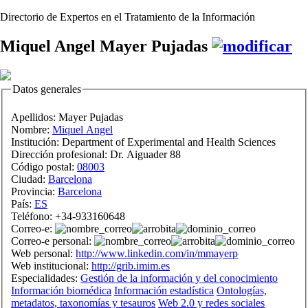
Directorio de Expertos en el Tratamiento de la Información
Miquel Angel Mayer Pujadas
Datos generales
Apellidos:
Mayer Pujadas
Nombre:
Miquel Angel
Institución:
Department of Experimental and Health Sciences
Dirección profesional:
Dr. Aiguader 88
Código postal:
08003
Ciudad:
Barcelona
Provincia:
Barcelona
País:
ES
Teléfono:
+34-933160648
Correo-e:
Correo-e personal:
Web personal:
http://www.linkedin.com/in/mmayerp
Web institucional:
http://grib.imim.es
Especialidades:
Gestión de la información y del conocimiento
Información biomédica
Información estadística
Ontologías,
metadatos, taxonomías y tesauros
Web 2.0 y redes sociales