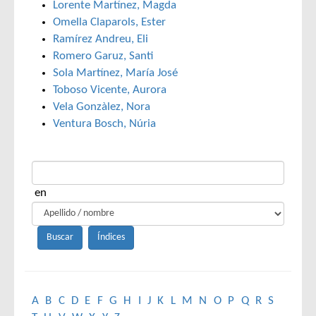
Lorente Martínez, Magda
Omella Claparols, Ester
Ramírez Andreu, Eli
Romero Garuz, Santi
Sola Martínez, María José
Toboso Vicente, Aurora
Vela Gonzàlez, Nora
Ventura Bosch, Núria
en
A
B
C
D
E
F
G
H
I
J
K
L
M
N
O
P
Q
R
S