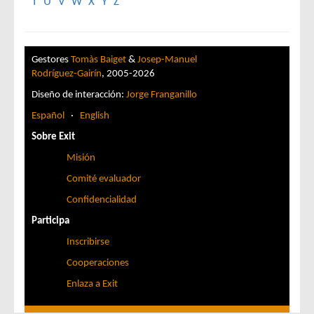
T
U
V
W
X
Y
Z
Gestores
Tomàs Baiget
&
Josep-Manuel
Rodríguez-Gairín
, 2005-2026
Diseño de interacción:
Jorge Franganillo
Español
·
English
Sobre Exit
Misión
Comité evaluador
Confidencialidad
Participa
Inscribirse
Cooperaciones
Enlaza a Exit