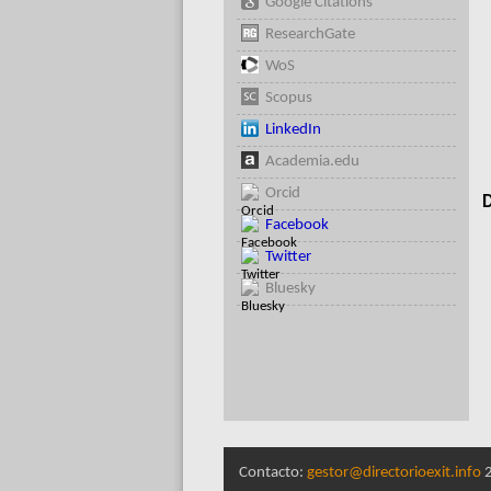
Google Citations
ResearchGate
WoS
Scopus
LinkedIn
Academia.edu
Orcid
D
Facebook
Twitter
Bluesky
Contacto:
gestor@directorioexit.info
2