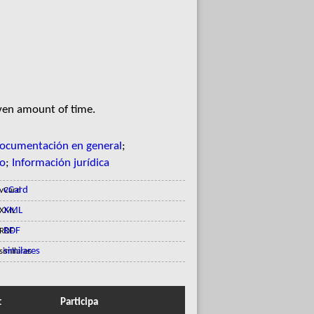
iven amount of time.
ocumentación en general
;
to
;
Información jurídica
vCard
XML
RDF
similares
t
Participa