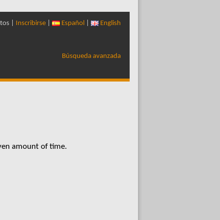
tos |
Inscribirse
|
Español
|
English
Búsqueda avanzada
iven amount of time.