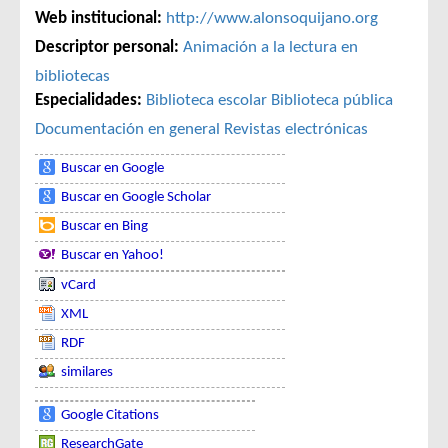
Web institucional:
http://www.alonsoquijano.org
Descriptor personal:
Animación a la lectura en
bibliotecas
Especialidades:
Biblioteca escolar
Biblioteca pública
Documentación en general
Revistas electrónicas
Buscar en Google
Buscar en Google Scholar
Buscar en Bing
Buscar en Yahoo!
vCard
XML
RDF
similares
Google Citations
ResearchGate