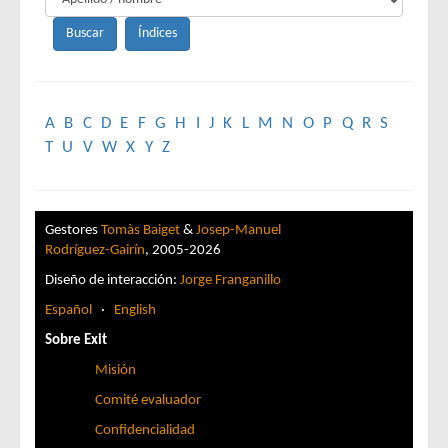
A
B
C
D
E
F
G
H
I
J
K
L
M
N
O
P
Q
R
S
T
U
V
W
X
Y
Z
Gestores
Tomàs Baiget
&
Josep-Manuel
Rodríguez-Gairín
, 2005-2026
Diseño de interacción:
Jorge Franganillo
Español
·
English
Sobre Exit
Misión
Comité evaluador
Confidencialidad