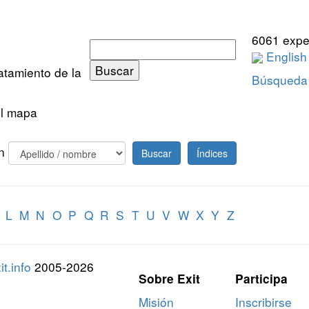
6061 expe
English
ratamiento de la
Búsqueda
el mapa
n
K
L
M
N
O
P
Q
R
S
T
U
V
W
X
Y
Z
t.info
2005-2026
Sobre Exit
Participa
Misión
Inscribirse