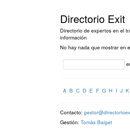
Directorio Exit
Directorio de expertos en el t
información
No hay nada que mostrar en 
e
A
B
C
D
E
F
G
H
I
J
Contacto:
gestor@directorioexi
Gestión:
Tomàs Baiget