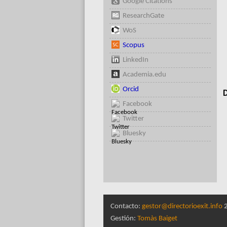
Google Citations
ResearchGate
WoS
Scopus
LinkedIn
Academia.edu
Orcid
D
Facebook
Twitter
Bluesky
Contacto:
gestor@directorioexit.info
2
Gestión:
Tomàs Baiget