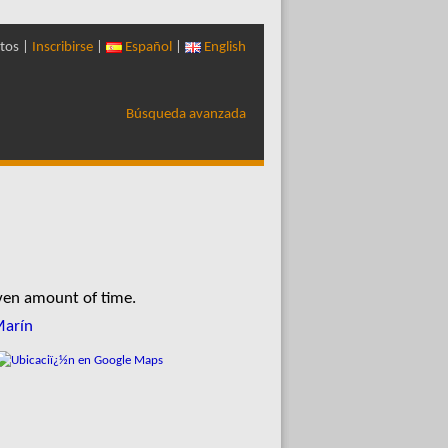
tos |
Inscribirse
|
Español
|
English
Búsqueda avanzada
iven amount of time.
Marín