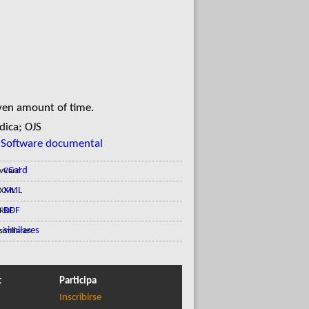
iven amount of time.
édica; OJS
;
Software documental
vCard
XML
RDF
similares
t
Participa
Inscribirse