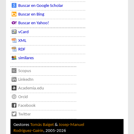
Buscar en Google Scholar
Buscar en Bing
Buscar en Yahoo!
vCard
XML
RDF
similares
Scopus
LinkedIn
Academia.edu
Orcid
Facebook
Twitter
Gestores
Tomàs Baiget
&
Josep-Manuel
Rodríguez-Gairín
, 2005-2026