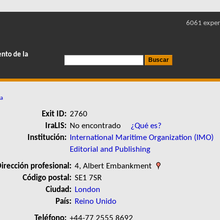
6061 exper
ento de la
ha
Exit ID:
2760
IraLIS:
No encontrado
¿Qué es?
Institución:
International Maritime Organization (IMO)
Editorial and Publishing
irección profesional:
4, Albert Embankment
Código postal:
SE1 7SR
Ciudad:
London
País:
Reino Unido
Teléfono:
+44-77 2555 8692