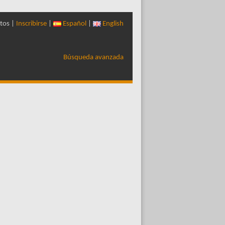
tos |
Inscribirse
|
Español
|
English
Búsqueda avanzada