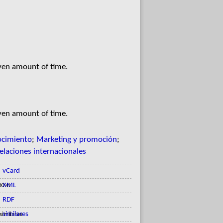
iven amount of time.
iven amount of time.
ocimiento
;
Marketing y promoción
;
elaciones internacionales
vCard
XML
RDF
similares