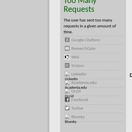
Too Many
Requests
The user has sent too many
requests in a given amount of
time.
Google Citations
ResearchGate
WoS
Scopus
LinkedIn
D
Academia.edu
Orcid
Facebook
Twitter
Bluesky