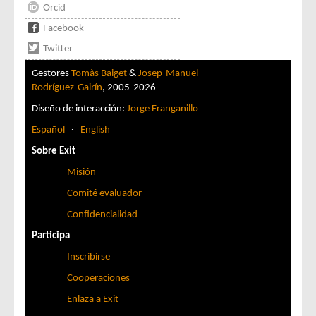
Orcid
Facebook
Twitter
Gestores
Tomàs Baiget
&
Josep-Manuel
Rodríguez-Gairín
, 2005-2026
Diseño de interacción:
Jorge Franganillo
Español
·
English
Sobre Exit
Misión
Comité evaluador
Confidencialidad
Participa
Inscribirse
Cooperaciones
Enlaza a Exit