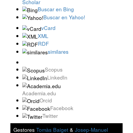
Scholar
Buscar en Bing
Buscar en Yahoo!
vCard
XML
RDF
similares
Scopus
LinkedIn
Academia.edu
Orcid
Facebook
Twitter
Gestores
Tomàs Baiget
&
Josep-Manuel