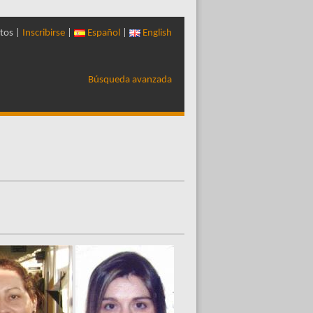
tos |
Inscribirse
|
Español
|
English
Búsqueda avanzada