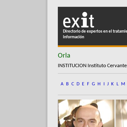
Directorio de expertos en el tratami
información
Orla
INSTITUCION Instituto Cervant
A
B
C
D
E
F
G
H
I
J
K
L
M