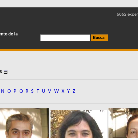
6062 exper
ento de la
es
N
O
P
Q
R
S
T
U
V
W
X
Y
Z