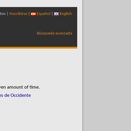
tos |
Inscribirse
|
Español
|
English
Búsqueda avanzada
iven amount of time.
res de Occidente