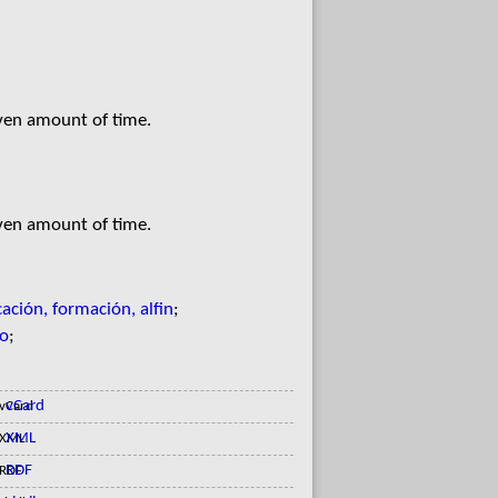
iven amount of time.
iven amount of time.
ación, formación, alfin
;
to
;
vCard
XML
RDF