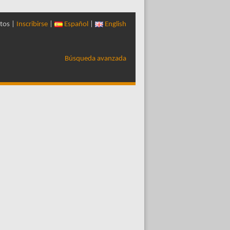
tos |
Inscribirse
|
Español
|
English
Búsqueda avanzada