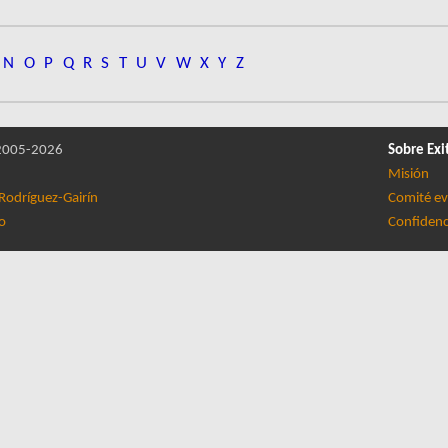
N
O
P
Q
R
S
T
U
V
W
X
Y
Z
005-2026
Sobre Exi
Misión
Rodríguez-Gairín
Comité ev
lo
Confidenc