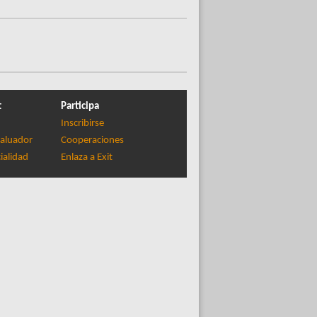
t
Participa
Inscribirse
aluador
Cooperaciones
ialidad
Enlaza a Exit