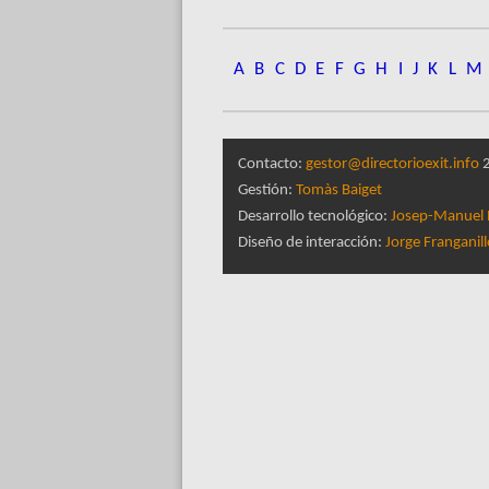
A
B
C
D
E
F
G
H
I
J
K
L
M
Contacto:
gestor@directorioexit.info
2
Gestión:
Tomàs Baiget
Desarrollo tecnológico:
Josep-Manuel 
Diseño de interacción:
Jorge Franganil