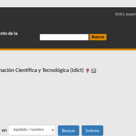
6061 exper
ento de la
ción Científica y Tecnológica (Idict)
en