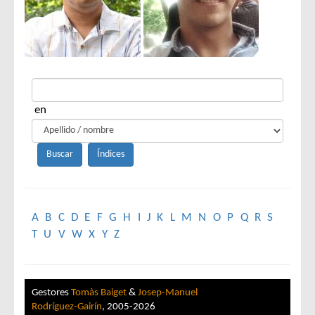
en
A
B
C
D
E
F
G
H
I
J
K
L
M
N
O
P
Q
R
S
T
U
V
W
X
Y
Z
Gestores
Tomàs Baiget
&
Josep-Manuel
Rodríguez-Gairín
, 2005-2026