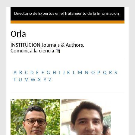
Directorio de Expertos en el Tratamiento de la Información
Orla
INSTITUCION Journals & Authors.
Comunica la ciencia
A
B
C
D
E
F
G
H
I
J
K
L
M
N
O
P
Q
R
S
T
U
V
W
X
Y
Z