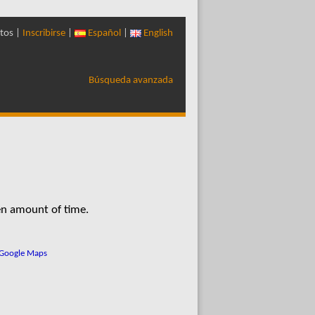
tos |
Inscribirse
|
Español
|
English
Búsqueda avanzada
en amount of time.