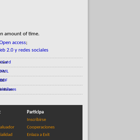
en amount of time.
Open access
;
eb 2.0 y redes sociales
vCard
XML
RDF
similares
t
Participa
Inscribirse
aluador
Cooperaciones
ialidad
Enlaza a Exit