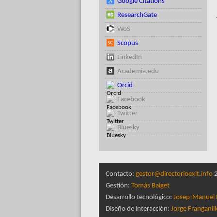
Google Citations
ResearchGate
WoS
Scopus
LinkedIn
Academia.edu
Orcid
Facebook
Twitter
Bluesky
Contacto:
gestor@directorioexit.info
2
Gestión:
Tomàs Baiget
Desarrollo tecnológico:
Josep-Manuel 
Diseño de interacción:
Jorge Franganil