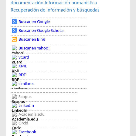
documentación
Información humanística
Recuperación de información y búsquedas
Buscar en Google
Buscar en Google Scholar
Buscar en Bing
Buscar en Yahoo!
vCard
XML
RDF
similares
Scopus
LinkedIn
Academia.edu
Orcid
Facebook