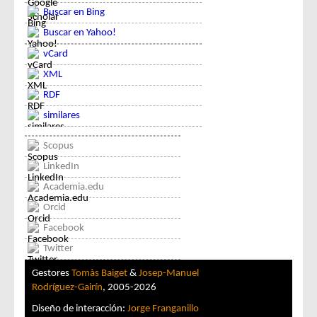
Buscar en Bing
Buscar en Yahoo!
vCard
XML
RDF
similares
Scopus
LinkedIn
Academia.edu
Orcid
Facebook
Twitter
Gestores
Tomàs Baiget
&
Josep-Manuel
Rodríguez-Gairín
, 2005-2026
Diseño de interacción:
Jorge Franganillo