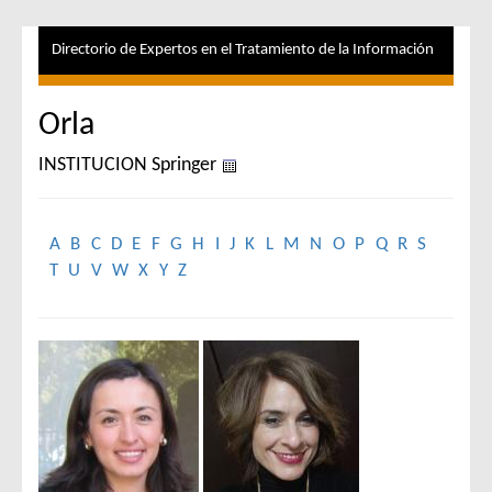
Directorio de Expertos en el Tratamiento de la Información
Orla
INSTITUCION Springer
A
B
C
D
E
F
G
H
I
J
K
L
M
N
O
P
Q
R
S
T
U
V
W
X
Y
Z