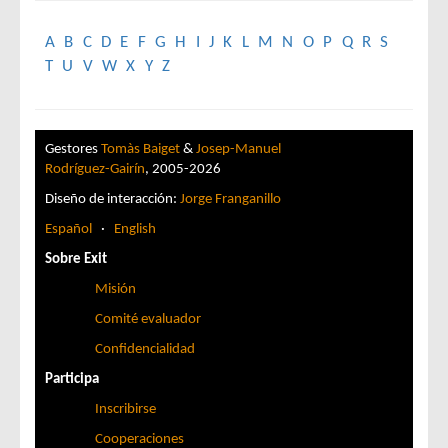
A
B
C
D
E
F
G
H
I
J
K
L
M
N
O
P
Q
R
S
T
U
V
W
X
Y
Z
Gestores
Tomàs Baiget
&
Josep-Manuel
Rodríguez-Gairín
, 2005-2026
Diseño de interacción:
Jorge Franganillo
Español
·
English
Sobre Exit
Misión
Comité evaluador
Confidencialidad
Participa
Inscribirse
Cooperaciones