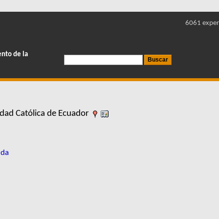
6061 exper
ento de la
idad Católica de Ecuador
nda