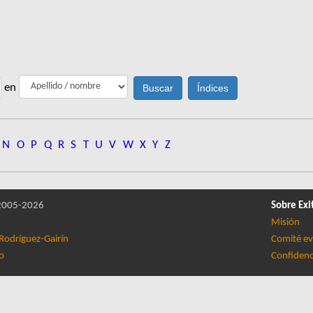
en
N
O
P
Q
R
S
T
U
V
W
X
Y
Z
005-2026
Sobre Exi
Misión
Rodríguez-Gairín
Comité ev
lo
Confidenc