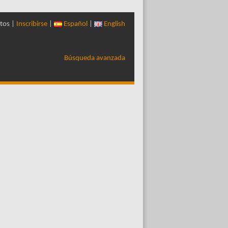
tos |
Inscribirse
|
Español
|
English
Búsqueda avanzada