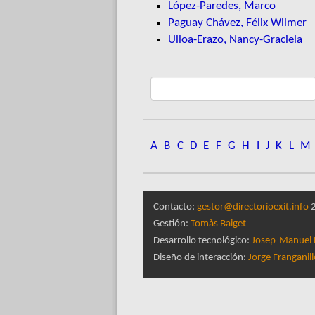
López-Paredes, Marco
Paguay Chávez, Félix Wilmer
Ulloa-Erazo, Nancy-Graciela
A
B
C
D
E
F
G
H
I
J
K
L
M
Contacto:
gestor@directorioexit.info
2
Gestión:
Tomàs Baiget
Desarrollo tecnológico:
Josep-Manuel 
Diseño de interacción:
Jorge Franganil