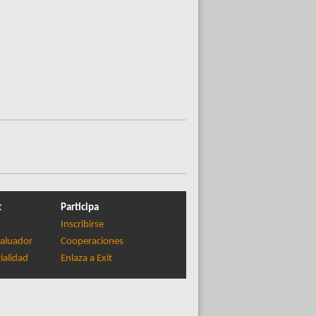
t
Participa
Inscribirse
aluador
Cooperaciones
ialidad
Enlaza a Exit