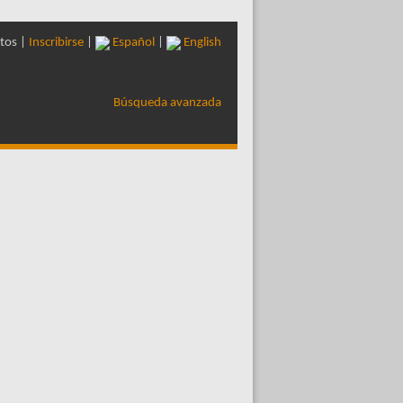
tos |
Inscribirse
|
Español
|
English
Búsqueda avanzada