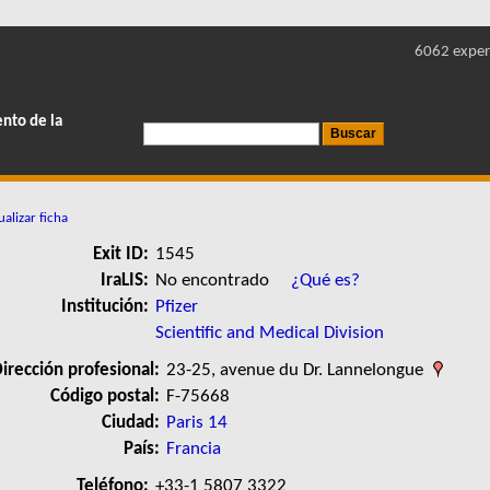
6062 exper
ento de la
alizar ficha
Exit ID:
1545
IraLIS:
No encontrado
¿Qué es?
Institución:
Pfizer
Scientific and Medical Division
irección profesional:
23-25, avenue du Dr. Lannelongue
Código postal:
F-75668
Ciudad:
Paris 14
País:
Francia
Teléfono:
+33-1 5807 3322