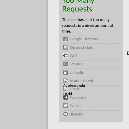
Too Many
Requests
The user has sent too many
requests in a given amount of
time.
Google Citations
ResearchGate
D
WoS
Scopus
LinkedIn
Academia.edu
Orcid
Facebook
Twitter
Bluesky