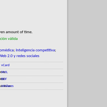
iven amount of time.
ción válida
iomédica
;
Inteligencia competitiva
;
Web 2.0 y redes sociales
vCard
XML
RDF
similares