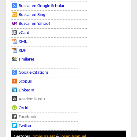
Buscar en Google Scholar
Buscar en Bing
Buscar en Yahoo!
vCard
XML
RDF
similares
Google Citations
Scopus
LinkedIn
Academia.edu
Orcid
Facebook
Twitter
Gestores
Tomàs Baiget
&
Josep-Manuel