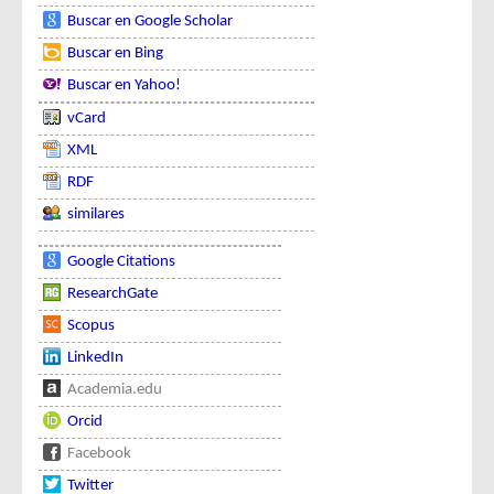
Buscar en Google Scholar
Buscar en Bing
Buscar en Yahoo!
vCard
XML
RDF
similares
Google Citations
ResearchGate
Scopus
LinkedIn
Academia.edu
Orcid
Facebook
Twitter