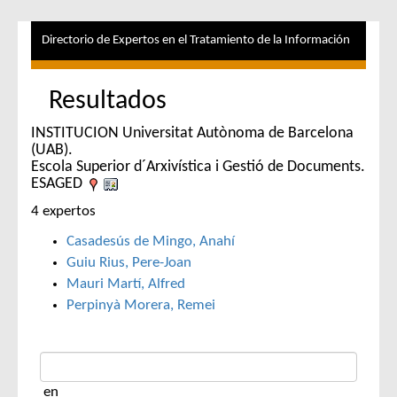
Directorio de Expertos en el Tratamiento de la Información
Resultados
INSTITUCION Universitat Autònoma de Barcelona
(UAB).
Escola Superior d´Arxivística i Gestió de Documents.
ESAGED
4 expertos
Casadesús de Mingo, Anahí
Guiu Rius, Pere-Joan
Mauri Martí, Alfred
Perpinyà Morera, Remei
en