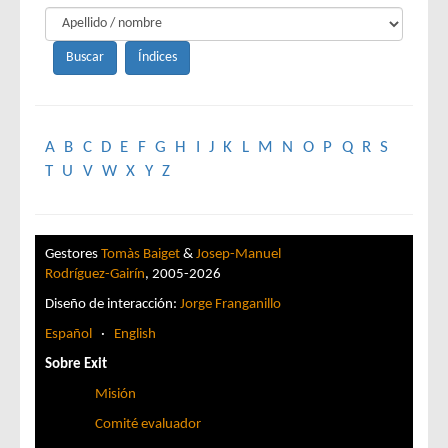
A
B
C
D
E
F
G
H
I
J
K
L
M
N
O
P
Q
R
S
T
U
V
W
X
Y
Z
Gestores
Tomàs Baiget
&
Josep-Manuel
Rodríguez-Gairín
, 2005-2026
Diseño de interacción:
Jorge Franganillo
Español
·
English
Sobre Exit
Misión
Comité evaluador