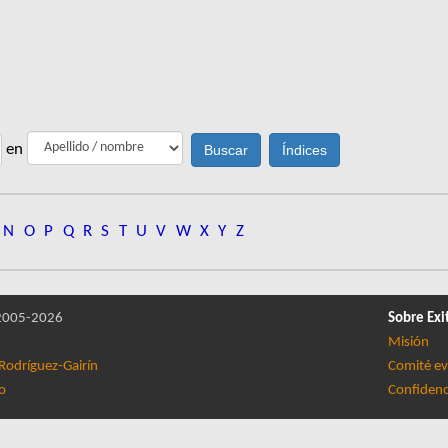
en
N
O
P
Q
R
S
T
U
V
W
X
Y
Z
005-2026
Sobre Exi
Misión
Rodríguez-Gairín
Comité ev
lo
Confidenc