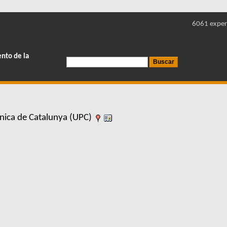
6061 exper
ento de la
cnica de Catalunya (UPC)