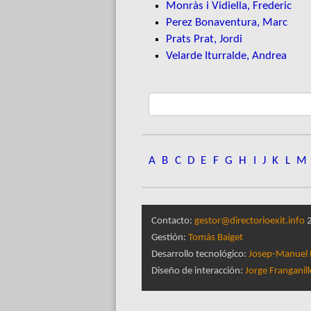
Monràs i Vidiella, Frederic
Perez Bonaventura, Marc
Prats Prat, Jordi
Velarde Iturralde, Andrea
A
B
C
D
E
F
G
H
I
J
K
L
M
Contacto:
gestor@directorioexit.info
2
Gestión:
Tomàs Baiget
Desarrollo tecnológico:
Josep-Manuel 
Diseño de interacción:
Jorge Franganil