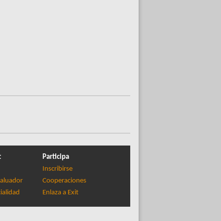
t
Participa
Inscribirse
aluador
Cooperaciones
ialidad
Enlaza a Exit