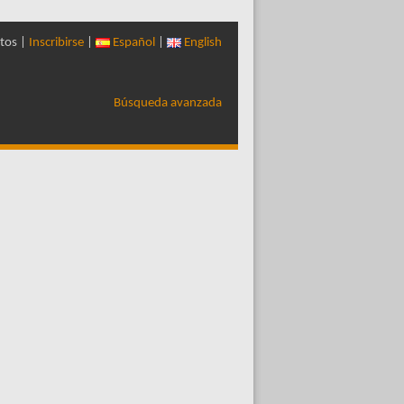
tos |
Inscribirse
|
Español
|
English
Búsqueda avanzada