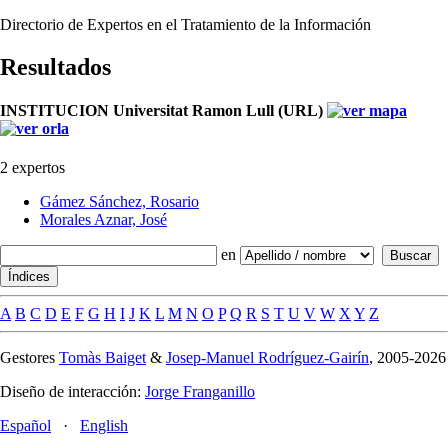
Directorio de Expertos en el Tratamiento de la Información
Resultados
INSTITUCION Universitat Ramon Lull (URL)
2 expertos
Gámez Sánchez, Rosario
Morales Aznar, José
en
A
B
C
D
E
F
G
H
I
J
K
L
M
N
O
P
Q
R
S
T
U
V
W
X
Y
Z
Gestores
Tomàs Baiget
&
Josep-Manuel Rodríguez-Gairín
, 2005-2026
Diseño de interacción:
Jorge Franganillo
Español
·
English