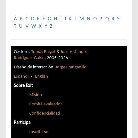
A
B
C
D
E
F
G
H
I
J
K
L
M
N
O
P
Q
R
S
T
U
V
W
X
Y
Z
Gestores
Tomàs Baiget
&
Josep-Manuel
Rodríguez-Gairín
, 2005-2026
Diseño de interacción:
Jorge Franganillo
Español
·
English
Sobre Exit
Misión
Comité evaluador
Confidencialidad
Participa
Inscribirse