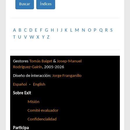
A
B
C
D
E
F
G
H
I
J
K
L
M
N
O
P
Q
R
S
T
U
V
W
X
Y
Z
Gestores
Tomàs Baiget
&
Josep-Manuel
Rodríguez-Gairín
, 2005-2026
Diseño de interacción:
Jorge Franganillo
Español
·
English
Sobre Exit
Misión
Comité evaluador
Confidencialidad
Participa