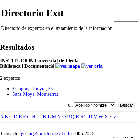
Directorio Exit
Directorio de expertos en el tratamiento de la información
Resultados
INSTITUCION Universitat de Lleida.
Biblioteca i Documentació
2 expertos
Estupinyà Pinyol, Eva
Sans-Moya, Montserrat
en
A
B
C
D
E
F
G
H
I
J
K
L
M
N
O
P
Q
R
S
T
U
V
W
X
Y
Z
Contacto:
gestor@directorioexit.info
2005-2026